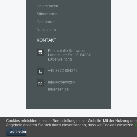
Goldmünzen
Silberbarren
Goldbarren
Numismatik
KONTAKT
Edelmetalle Kronwitter,
Landshuter Str. 13, 84082
Laberweinting
+49 8772 804249
info@kronwitter-
muenzen.de
Cookies erleichtern uns die Bereitstellung dieser Website. Mit der Nutzung uns
Angebote erklären Sie sich damit einverstanden, dass wir Cookies einsetzen.
Impressum
Datenschutzerklärung
Schließen
© 2025 Edelmetalle Kronwitter, Laberweinting