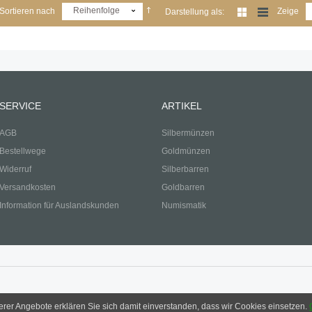
Reihenfolge
Sortieren nach
Zeige
Darstellung als:
SERVICE
ARTIKEL
AGB
Silbermünzen
Bestellwege
Goldmünzen
Widerruf
Silberbarren
Versandkosten
Goldbarren
Information für Auslandskunden
Numismatik
serer Angebote erklären Sie sich damit einverstanden, dass wir Cookies einsetzen.