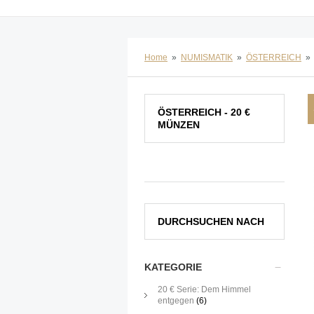
Home
»
NUMISMATIK
»
ÖSTERREICH
»
ÖSTERREICH - 20 €
MÜNZEN
DURCHSUCHEN NACH
KATEGORIE
20 € Serie: Dem Himmel
entgegen
(6)