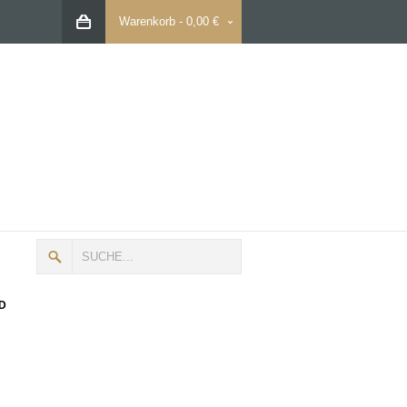
Warenkorb
-
0,00 €
D