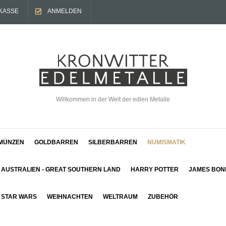
KASSE
ANMELDEN
Willkommen in der Welt der edlen Metalle
MÜNZEN
GOLDBARREN
SILBERBARREN
NUMISMATIK
AUSTRALIEN - GREAT SOUTHERN LAND
HARRY POTTER
JAMES BON
STAR WARS
WEIHNACHTEN
WELTRAUM
ZUBEHÖR