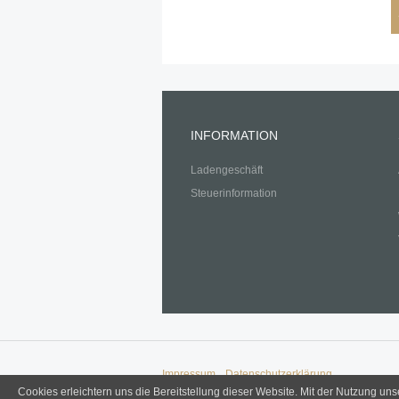
INFORMATION
Ladengeschäft
Steuerinformation
Impressum
Datenschutzerklärung
© 2025 Edelmetalle Kronwitter, Laberweinting
Cookies erleichtern uns die Bereitstellung dieser Website. Mit der Nutzung un