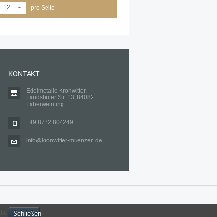
12
pro Seite
KONTAKT
Edelmetalle Kronwitter,
Landshuter Str. 13, 84082
Laberweinting
+49 8772 804249
info@kronwitter-muenzen.de
Schließen
OK