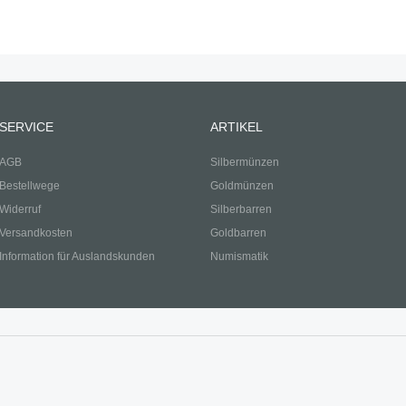
SERVICE
ARTIKEL
AGB
Silbermünzen
Bestellwege
Goldmünzen
Widerruf
Silberbarren
Versandkosten
Goldbarren
Information für Auslandskunden
Numismatik