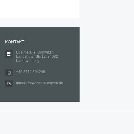
KONTAKT
Edelmetalle Kronwitter,
Landshuter Str. 13, 84082
Laberweinting
+49 8772 804249
info@kronwitter-muenzen.de