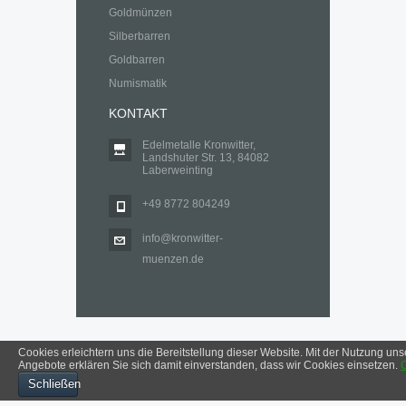
Goldmünzen
Silberbarren
Goldbarren
Numismatik
KONTAKT
Edelmetalle Kronwitter,
Landshuter Str. 13, 84082
Laberweinting
+49 8772 804249
info@kronwitter-
muenzen.de
Cookies erleichtern uns die Bereitstellung dieser Website. Mit der Nutzung uns
Angebote erklären Sie sich damit einverstanden, dass wir Cookies einsetzen.
Impressum
Datenschutzerklärung
Schließen
© 2025 Edelmetalle Kronwitter, Laberweinting