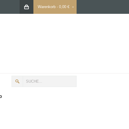
Warenkorb
-
0,00 €
D