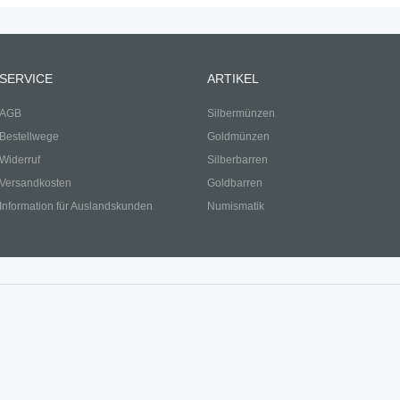
SERVICE
ARTIKEL
AGB
Silbermünzen
Bestellwege
Goldmünzen
Widerruf
Silberbarren
Versandkosten
Goldbarren
Information für Auslandskunden
Numismatik