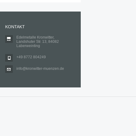
KONTAKT
Edelmetalle Kronwitter,
Landshuter Str. 13, 84082
Laberweinting
+49 8772 804249
info@kronwitter-muenzen.de