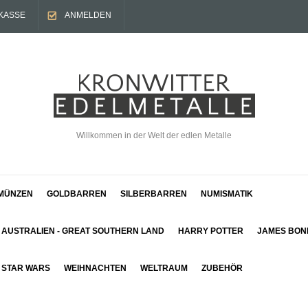
KASSE
ANMELDEN
Willkommen in der Welt der edlen Metalle
MÜNZEN
GOLDBARREN
SILBERBARREN
NUMISMATIK
AUSTRALIEN - GREAT SOUTHERN LAND
HARRY POTTER
JAMES BON
STAR WARS
WEIHNACHTEN
WELTRAUM
ZUBEHÖR