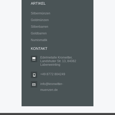
ARTIKEL
Silbermünzen
Goldmünzen
Silberbarren
Goldbarren
Numismatik
KONTAKT
Edelmetalle Kronwitter,
Landshuter Str. 13, 84082
Laberweinting
+49 8772 804249
info@kronwitter-
muenzen.de