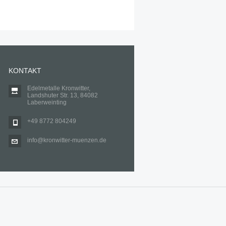
KONTAKT
Edelmetalle Kronwitter,
Landshuter Str. 13, 84082
Laberweinting
+49 8772 804249
info@kronwitter-muenzen.de