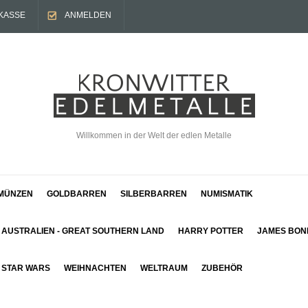
KASSE
ANMELDEN
Willkommen in der Welt der edlen Metalle
MÜNZEN
GOLDBARREN
SILBERBARREN
NUMISMATIK
AUSTRALIEN - GREAT SOUTHERN LAND
HARRY POTTER
JAMES BON
STAR WARS
WEIHNACHTEN
WELTRAUM
ZUBEHÖR