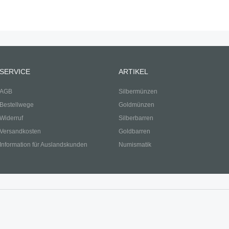
SERVICE
ARTIKEL
AGB
Silbermünzen
Bestellwege
Goldmünzen
Widerruf
Silberbarren
Versandkosten
Goldbarren
Information für Auslandskunden
Numismatik