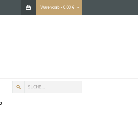
Warenkorb
-
0,00 €
D