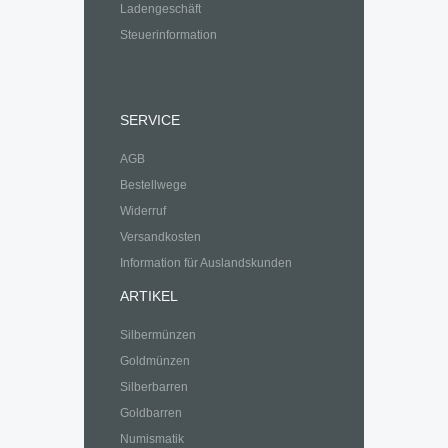
Ladengeschäft
Steuerinformation
SERVICE
AGB
Bestellwege
Widerruf
Versandkosten
Information für Auslandskunden
ARTIKEL
Silbermünzen
Goldmünzen
Silberbarren
Goldbarren
Numismatik