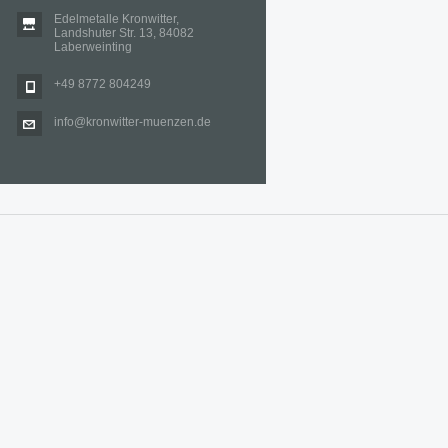
Edelmetalle Kronwitter,
Landshuter Str. 13, 84082
Laberweinting
+49 8772 804249
info@kronwitter-muenzen.de