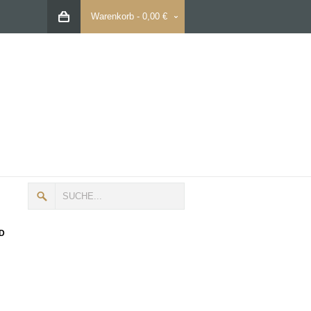
Warenkorb
-
0,00 €
D