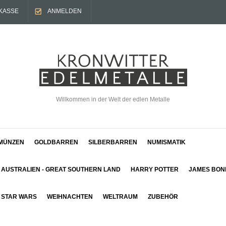
KASSE
ANMELDEN
Willkommen in der Welt der edlen Metalle
MÜNZEN
GOLDBARREN
SILBERBARREN
NUMISMATIK
AUSTRALIEN - GREAT SOUTHERN LAND
HARRY POTTER
JAMES BON
STAR WARS
WEIHNACHTEN
WELTRAUM
ZUBEHÖR