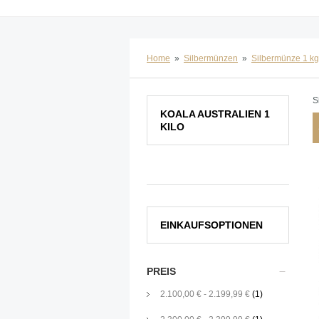
Home
»
Silbermünzen
»
Silbermünze 1 kg
S
KOALA AUSTRALIEN 1
KILO
EINKAUFSOPTIONEN
PREIS
2.100,00 €
-
2.199,99 €
(1)