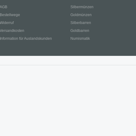
AGB
Silbermünzen
Bestellwege
Goldmünzen
Widerruf
Silberbarren
Versandkosten
Goldbarren
Information für Auslandskunden
Numismatik