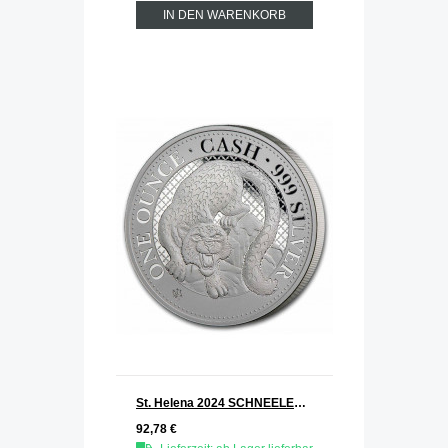
IN DEN WARENKORB
St. Helena 2024 SCHNEELEOPARD Serie Cash India Wildlife Silber 1 oz SNOW LEOPARD
92,78 €