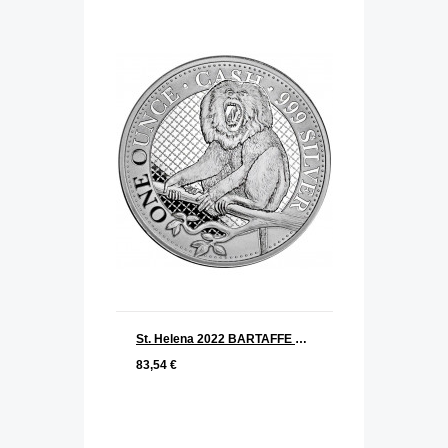
St. Helena 2022 BARTAFFE Serie Cash India Wildlife Silber 1 oz Lion tailed Macaque
83,54 €