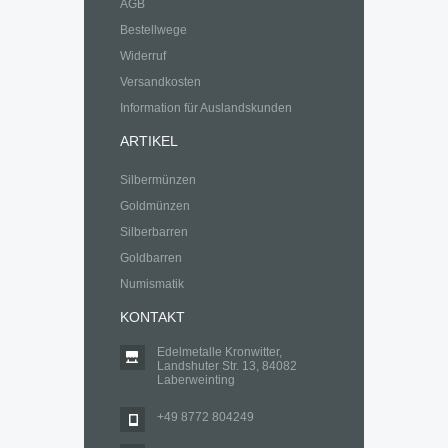
AGB
Bestellwege
Widerruf
Versandkosten
Information für Auslandskunden
ARTIKEL
Silbermünzen
Goldmünzen
Silberbarren
Goldbarren
Numismatik
KONTAKT
Edelmetalle Kronwitter,
Landshuter Str. 13, 84082
Laberweinting
+49 8772 804249