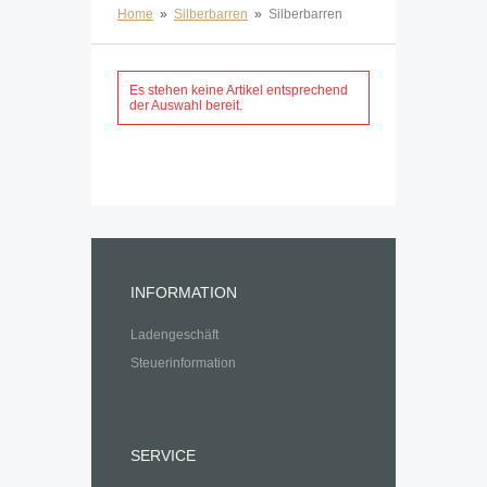
Home
»
Silberbarren
»
Silberbarren
Es stehen keine Artikel entsprechend
der Auswahl bereit.
INFORMATION
Ladengeschäft
Steuerinformation
SERVICE