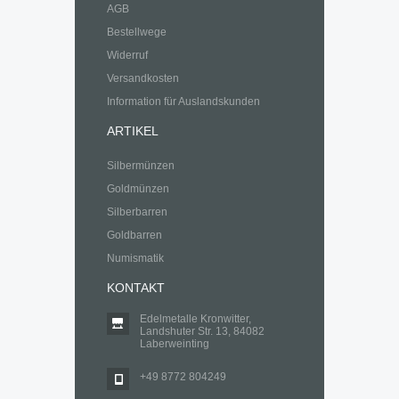
AGB
Bestellwege
Widerruf
Versandkosten
Information für Auslandskunden
ARTIKEL
Silbermünzen
Goldmünzen
Silberbarren
Goldbarren
Numismatik
KONTAKT
Edelmetalle Kronwitter,
Landshuter Str. 13, 84082
Laberweinting
+49 8772 804249