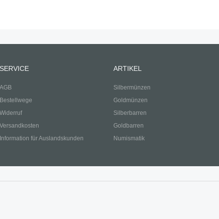
SERVICE
ARTIKEL
AGB
Silbermünzen
Bestellwege
Goldmünzen
Widerruf
Silberbarren
Versandkosten
Goldbarren
Information für Auslandskunden
Numismatik