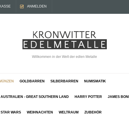
KASSE
ANMELDEN
Willkommen in der Welt der edlen Metalle
MÜNZEN
GOLDBARREN
SILBERBARREN
NUMISMATIK
AUSTRALIEN - GREAT SOUTHERN LAND
HARRY POTTER
JAMES BON
STAR WARS
WEIHNACHTEN
WELTRAUM
ZUBEHÖR