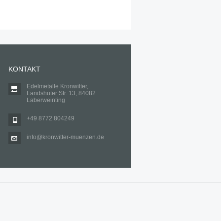
KONTAKT
Edelmetalle Kronwitter,
Landshuter Str. 13, 84082
Laberweinting
+49 8772 804249
info@kronwitter-muenzen.de