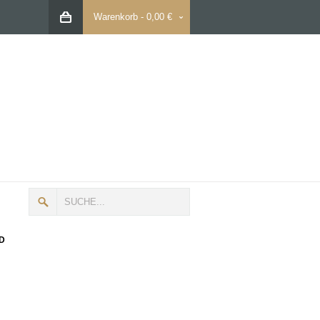
Warenkorb
-
0,00 €
D