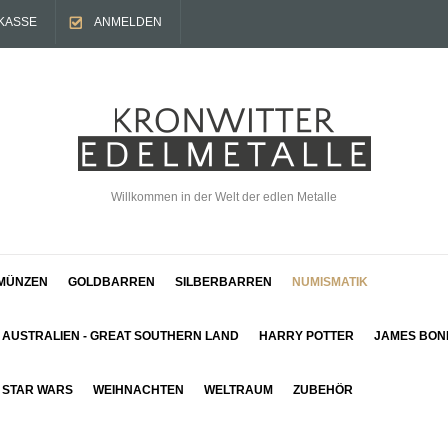
KASSE
ANMELDEN
Willkommen in der Welt der edlen Metalle
MÜNZEN
GOLDBARREN
SILBERBARREN
NUMISMATIK
AUSTRALIEN - GREAT SOUTHERN LAND
HARRY POTTER
JAMES BON
STAR WARS
WEIHNACHTEN
WELTRAUM
ZUBEHÖR