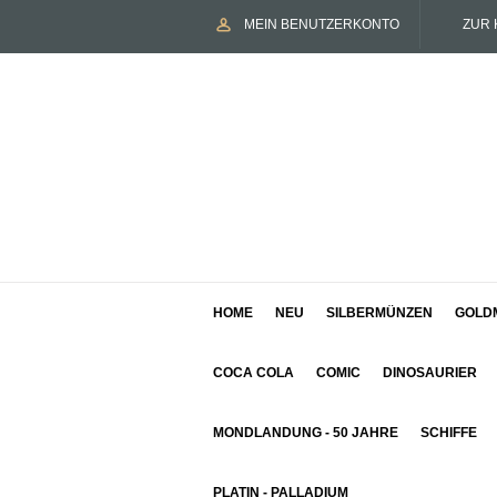
MEIN BENUTZERKONTO
ZUR 
HOME
NEU
SILBERMÜNZEN
GOLD
COCA COLA
COMIC
DINOSAURIER
MONDLANDUNG - 50 JAHRE
SCHIFFE
PLATIN - PALLADIUM