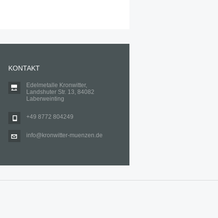
KONTAKT
Edelmetalle Kronwitter,
Landshuter Str. 13, 84082
Laberweinting
+49 8772 804249
info@kronwitter-muenzen.de