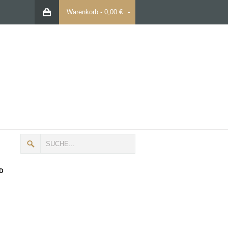
Warenkorb
-
0,00 €
D