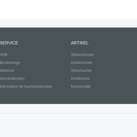
SERVICE
ARTIKEL
AGB
Silbermünzen
Bestellwege
Goldmünzen
Widerruf
Silberbarren
Versandkosten
Goldbarren
Information für Auslandskunden
Numismatik