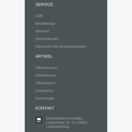
SERVICE
AGB
Bestellwege
Widerruf
Versandkosten
Information für Auslandskunden
ARTIKEL
Silbermünzen
Goldmünzen
Silberbarren
Goldbarren
Numismatik
KONTAKT
Edelmetalle Kronwitter,
Landshuter Str. 13, 84082
Laberweinting