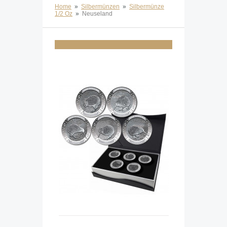
Home
»
Silbermünzen
»
Silbermünze
1/2 Oz
»
Neuseland