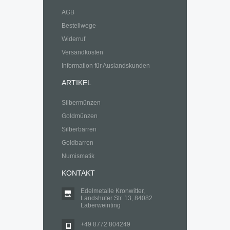
AGB
Bestellwege
Widerruf
Versandkosten
Information für Auslandskunden
ARTIKEL
Silbermünzen
Goldmünzen
Silberbarren
Goldbarren
Numismatik
KONTAKT
Edelmetalle Kronwitter,
Landshuter Str. 13, 84082
Laberweinting
+49 8772 804249