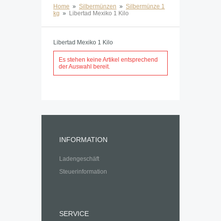
Home
»
Silbermünzen
»
Silbermünze 1
kg
»
Libertad Mexiko 1 Kilo
Libertad Mexiko 1 Kilo
Es stehen keine Artikel entsprechend
der Auswahl bereit.
INFORMATION
Ladengeschäft
Steuerinformation
SERVICE