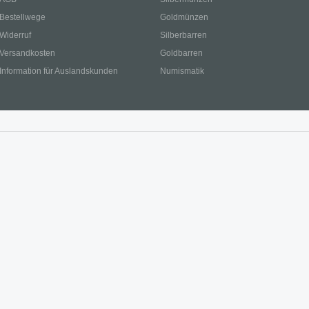
Bestellwege
Goldmünzen
Widerruf
Silberbarren
Versandkosten
Goldbarren
Information für Auslandskunden
Numismatik