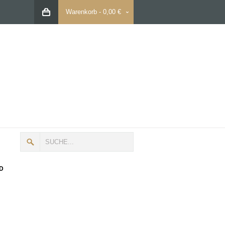
Warenkorb
-
0,00 €
D