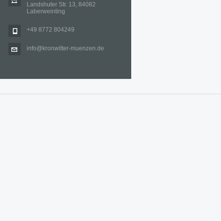
Landshuter Str. 13, 84082
Laberweinting
+49 8772 804249
info@kronwitter-muenzen.de