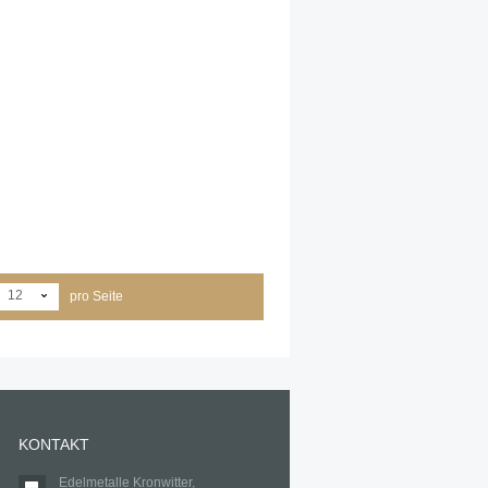
12
pro Seite
KONTAKT
Edelmetalle Kronwitter,