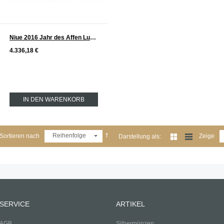
Niue 2016 Jahr des Affen Lunar Serie Gold 1 oz
4.336,18 €
IN DEN WARENKORB
Reihenfolge
Sortieren nach
Zeige
Darstellung als:
SERVICE
ARTIKEL
AGB
Silbermünzen