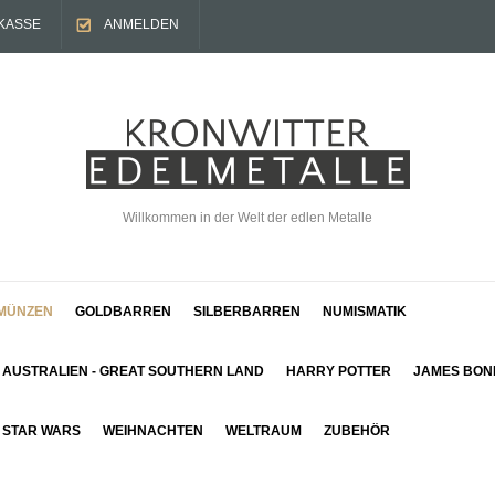
KASSE
ANMELDEN
Willkommen in der Welt der edlen Metalle
MÜNZEN
GOLDBARREN
SILBERBARREN
NUMISMATIK
AUSTRALIEN - GREAT SOUTHERN LAND
HARRY POTTER
JAMES BON
STAR WARS
WEIHNACHTEN
WELTRAUM
ZUBEHÖR