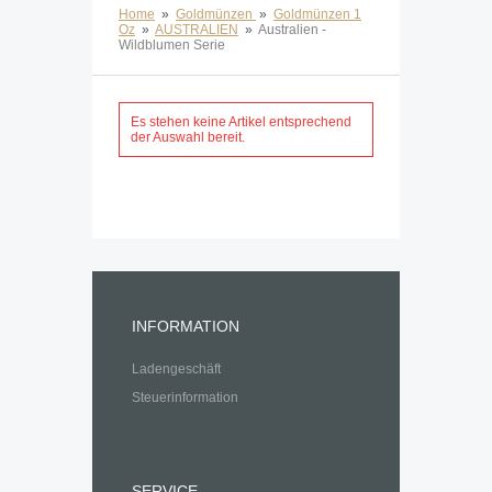
Home
»
Goldmünzen
»
Goldmünzen 1
Oz
»
AUSTRALIEN
»
Australien -
Wildblumen Serie
Es stehen keine Artikel entsprechend
der Auswahl bereit.
INFORMATION
Ladengeschäft
Steuerinformation
SERVICE