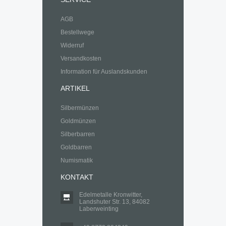
AGB
Bestellwege
Widerruf
Versandkosten
Information für Auslandskunden
ARTIKEL
Silbermünzen
Goldmünzen
Silberbarren
Goldbarren
Numismatik
KONTAKT
Edelmetalle Kronwitter,
Landshuter Str. 13, 84082
Laberweinting