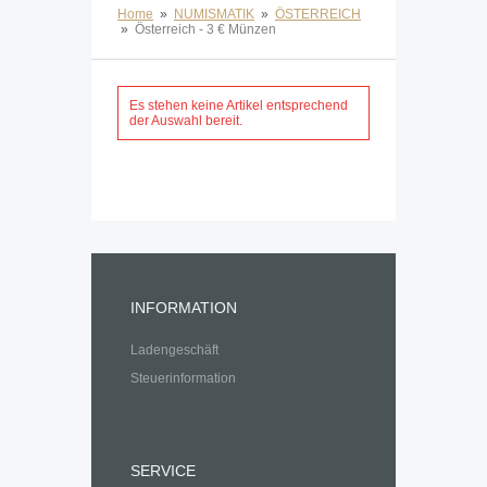
Home
»
NUMISMATIK
»
ÖSTERREICH
»
Österreich - 3 € Münzen
Es stehen keine Artikel entsprechend
der Auswahl bereit.
INFORMATION
Ladengeschäft
Steuerinformation
SERVICE