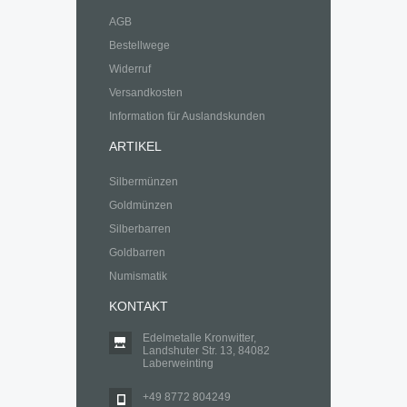
AGB
Bestellwege
Widerruf
Versandkosten
Information für Auslandskunden
ARTIKEL
Silbermünzen
Goldmünzen
Silberbarren
Goldbarren
Numismatik
KONTAKT
Edelmetalle Kronwitter,
Landshuter Str. 13, 84082
Laberweinting
+49 8772 804249