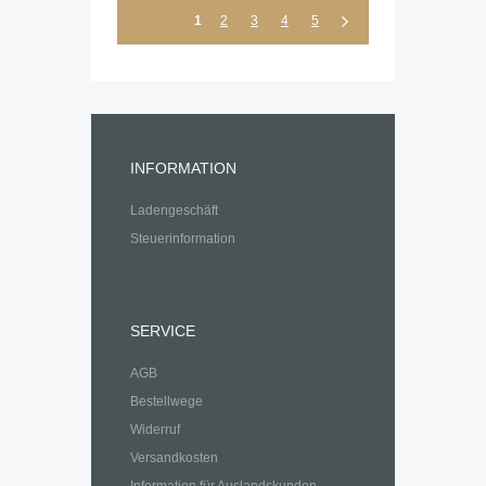
1
2
3
4
5
INFORMATION
Ladengeschäft
Steuerinformation
SERVICE
AGB
Bestellwege
Widerruf
Versandkosten