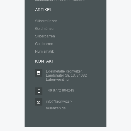
Information für Auslandskunden
ARTIKEL
Silbermünzen
Goldmünzen
Silberbarren
Goldbarren
Numismatik
KONTAKT
Edelmetalle Kronwitter,
Landshuter Str. 13, 84082
Laberweinting
+49 8772 804249
info@kronwitter-
muenzen.de