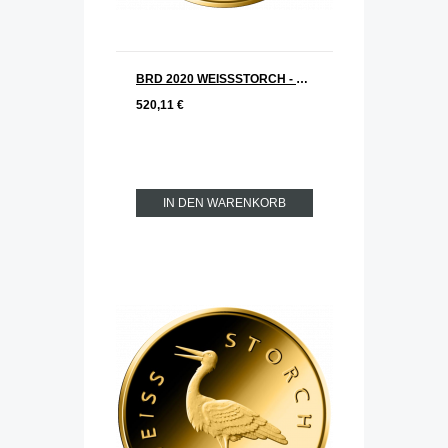
BRD 2020 WEISSSTORCH - Storch Serie: Heimische Vögel 20 € Goldmünze G = Karlsruhe
520,11 €
IN DEN WARENKORB