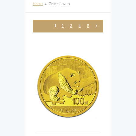
Home
»
Goldmünzen
1
2
3
4
5