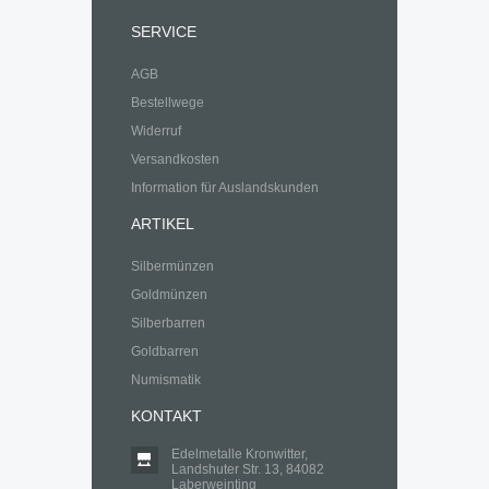
SERVICE
AGB
Bestellwege
Widerruf
Versandkosten
Information für Auslandskunden
ARTIKEL
Silbermünzen
Goldmünzen
Silberbarren
Goldbarren
Numismatik
KONTAKT
Edelmetalle Kronwitter,
Landshuter Str. 13, 84082
Laberweinting