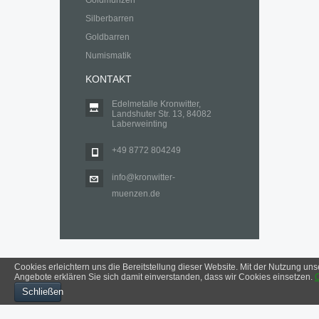
Goldmünzen
Silberbarren
Goldbarren
Numismatik
KONTAKT
Edelmetalle Kronwitter,
Landshuter Str. 13, 84082
Laberweinting
+49 8772 804249
info@kronwitter-
muenzen.de
Cookies erleichtern uns die Bereitstellung dieser Website. Mit der Nutzung uns
Angebote erklären Sie sich damit einverstanden, dass wir Cookies einsetzen.
Impressum
Datenschutzerklärung
Schließen
© 2025 Edelmetalle Kronwitter, Laberweinting