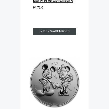
Niue 2019 Mickey Fantasia Silber 1 oz
94,71 €
IN DEN WARENKORB