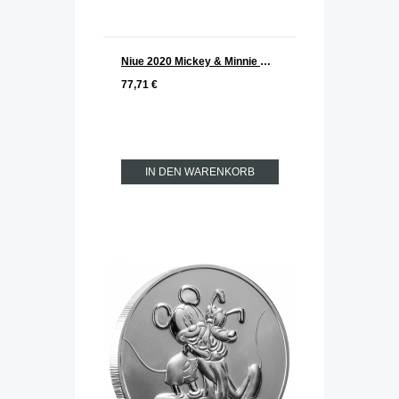
Niue 2020 Mickey & Minnie Mouse Silber 1 oz
77,71 €
IN DEN WARENKORB