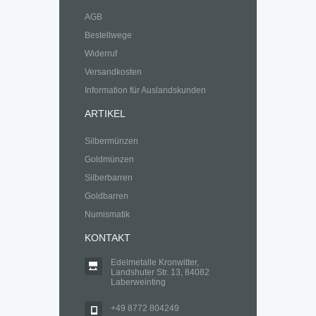
AGB
Bestellwege
Widerruf
Versandkosten
Information für Auslandskunden
ARTIKEL
Silbermünzen
Goldmünzen
Silberbarren
Goldbarren
Numismatik
KONTAKT
Edelmetalle Kronwitter,
Landshuter Str. 13, 84082
Laberweinting
+49 8772 804249