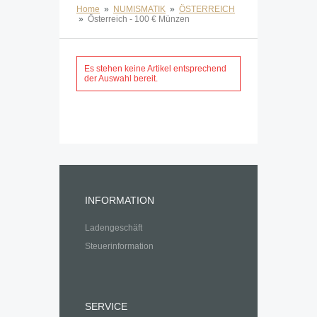
Home
»
NUMISMATIK
»
ÖSTERREICH
»
Österreich - 100 € Münzen
Es stehen keine Artikel entsprechend
der Auswahl bereit.
INFORMATION
Ladengeschäft
Steuerinformation
SERVICE