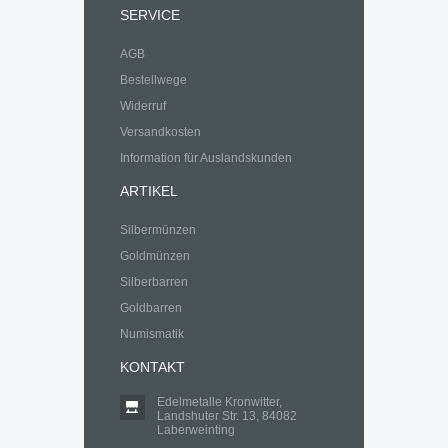
SERVICE
AGB
Bestellwege
Widerruf
Versandkosten
Information für Auslandskunden
ARTIKEL
Silbermünzen
Goldmünzen
Silberbarren
Goldbarren
Numismatik
KONTAKT
Edelmetalle Kronwitter,
Landshuter Str. 13, 84082
Laberweinting