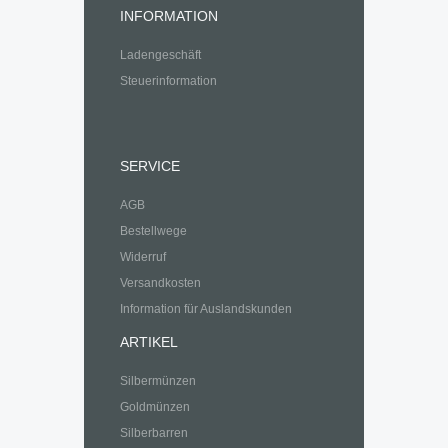
INFORMATION
Ladengeschäft
Steuerinformation
SERVICE
AGB
Bestellwege
Widerruf
Versandkosten
Information für Auslandskunden
ARTIKEL
Silbermünzen
Goldmünzen
Silberbarren