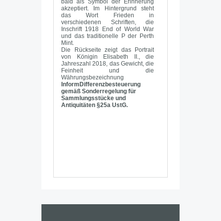
bald als Symbol der Erinnerung
akzeptiert. Im Hintergrund steht
das Wort Frieden in
verschiedenen Schriften, die
Inschrift 1918 End of World War
und das traditionelle P der Perth
Mint.
Die Rückseite zeigt das Portrait
von Königin Elisabeth II., die
Jahreszahl 2018, das Gewicht, die
Feinheit und die
Währungsbezeichnung
Inform
Differenzbesteuerung
gemäß Sonderregelung für
Sammlungsstücke und
Antiquitäten §25a UstG.