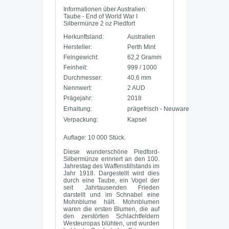
Informationen über Australien:
Taube - End of World War I
Silbermünze 2 oz Piedfort
Herkunftsland:
Australien
Hersteller:
Perth Mint
Feingewicht:
62,2 Gramm
Feinheit:
999 / 1000
Durchmesser:
40,6 mm
Nennwert:
2 AUD
Prägejahr:
2018
Erhaltung:
prägefrisch - Neuware
Verpackung:
Kapsel
Auflage: 10 000 Stück.
Diese wunderschöne Piedford-
Silbermünze erinnert an den 100.
Jahrestag des Waffenstillstands im
Jahr 1918. Dargestellt wird dies
durch eine Taube, ein Vogel der
seit Jahrtausenden Frieden
darstellt und im Schnabel eine
Mohnblume hält. Mohnblumen
waren die ersten Blumen, die auf
den zerstörten Schlachtfeldern
Westeuropas blühten, und wurden