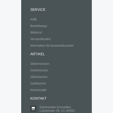
SERVICE
AGB
Bestellwege
Widerruf
Versandkosten
Information für Auslandskunden
ARTIKEL
Silbermünzen
Goldmünzen
Silberbarren
Goldbarren
Numismatik
KONTAKT
Edelmetalle Kronwitter,
Landshuter Str. 13, 84082