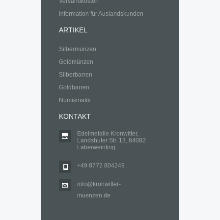
Versandkosten
Information für Auslandskunden
ARTIKEL
Silbermünzen
Goldmünzen
Silberbarren
Goldbarren
Numismatik
KONTAKT
Edelmetalle Kronwitter,
Landshuter Str. 13, 84082
Laberweinting
+49 8772 804249
info@kronwitter-
muenzen.de