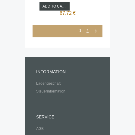
ADD TO CART
67,72 €
1
2
INFORMATION
Ladengeschäft
Steuerinformation
SERVICE
AGB