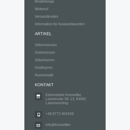
Bestellwege
Widerruf
Versandkosten
Information für Auslandskunden
ARTIKEL
Silbermünzen
Goldmünzen
Silberbarren
Goldbarren
Numismatik
KONTAKT
Edelmetalle Kronwitter,
Landshuter Str. 13, 84082
Laberweinting
+49 8772 804249
info@kronwitter-