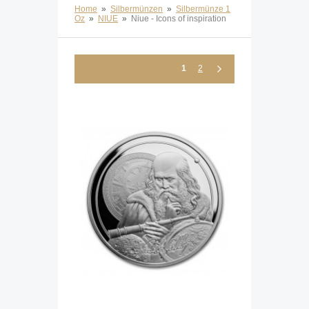
Home
»
Silbermünzen
»
Silbermünze 1
Oz
»
NIUE
»
Niue - Icons of inspiration
1
2