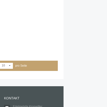
10
pro Seite
KONTAKT
Edelmetalle Kronwitter,