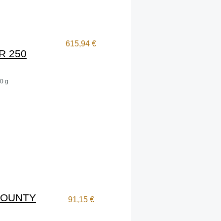
615,94 €
R 250
0 g
BOUNTY
91,15 €