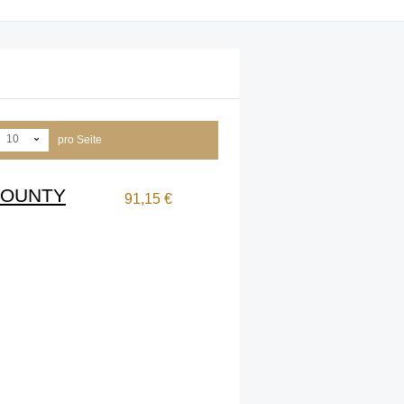
10
pro Seite
BOUNTY
91,15 €