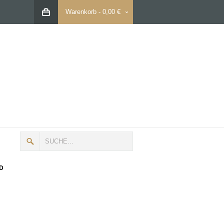
Warenkorb
-
0,00 €
D