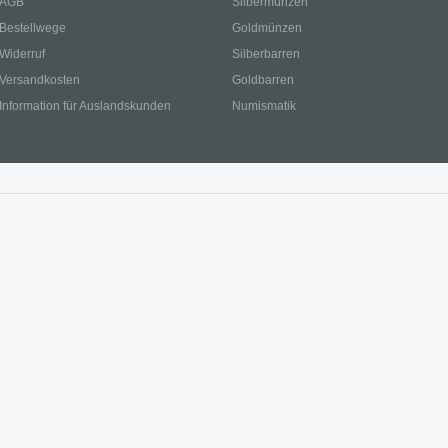
AGB
Silbermünzen
Bestellwege
Goldmünzen
Widerruf
Silberbarren
Versandkosten
Goldbarren
Information für Auslandskunden
Numismatik