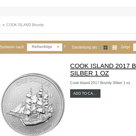
z
»
COOK ISLAND Bounty
Reihenfolge
Sortieren nach
Zeige
Darstellung als:
COOK ISLAND 2017 
SILBER 1 OZ
Cook Island 2017 Bounty Silber 1 oz
ADD TO CART