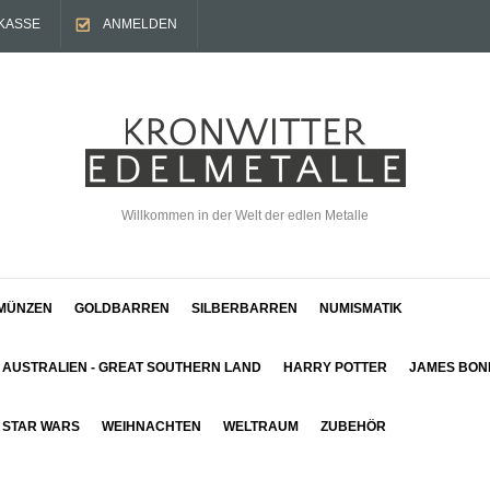
KASSE
ANMELDEN
Willkommen in der Welt der edlen Metalle
MÜNZEN
GOLDBARREN
SILBERBARREN
NUMISMATIK
AUSTRALIEN - GREAT SOUTHERN LAND
HARRY POTTER
JAMES BON
STAR WARS
WEIHNACHTEN
WELTRAUM
ZUBEHÖR