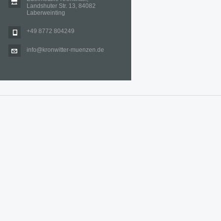
Landshuter Str. 13, 84082
Laberweinting
+49 8772 804249
info@kronwitter-muenzen.de