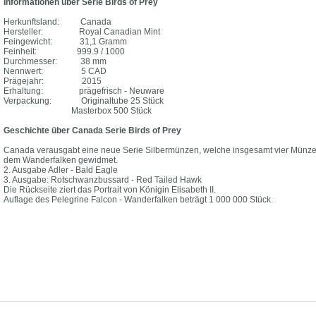
Informationen über Serie Birds of Prey
Herkunftsland: Canada
Hersteller: Royal Canadian Mint
Feingewicht: 31,1 Gramm
Feinheit: 999.9 / 1000
Durchmesser: 38 mm
Nennwert: 5 CAD
Prägejahr: 2015
Erhaltung: prägefrisch - Neuware
Verpackung: Originaltube 25 Stück
Masterbox 500 Stück
Geschichte über Canada Serie Birds of Prey
Canada verausgabt eine neue Serie Silbermünzen, welche insgesamt vier Münzen
dem Wanderfalken gewidmet.
2. Ausgabe Adler - Bald Eagle
3. Ausgabe: Rotschwanzbussard - Red Tailed Hawk
Die Rückseite ziert das Portrait von Königin Elisabeth II.
Auflage des Pelegrine Falcon - Wanderfalken beträgt 1 000 000 Stück.