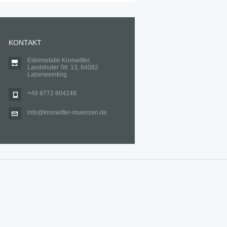
KONTAKT
Edelmetalle Kronwitter,
Landshuter Str. 13, 84082
Laberweinting
+49 8772 804249
info@kronwitter-muenzen.de