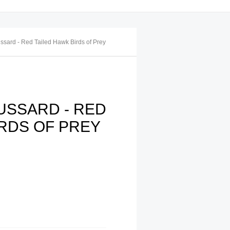
ard - Red Tailed Hawk Birds of Prey
SSARD - RED
IRDS OF PREY