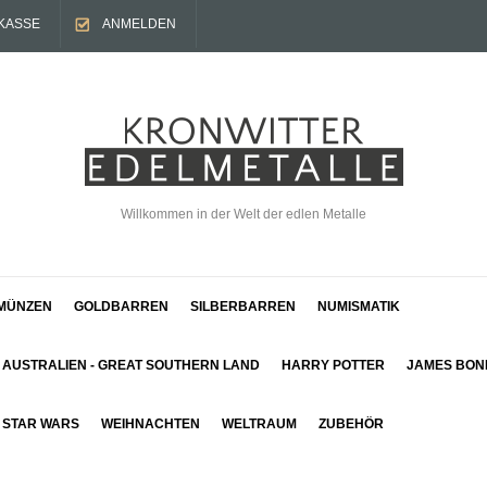
KASSE
ANMELDEN
Willkommen in der Welt der edlen Metalle
MÜNZEN
GOLDBARREN
SILBERBARREN
NUMISMATIK
AUSTRALIEN - GREAT SOUTHERN LAND
HARRY POTTER
JAMES BON
STAR WARS
WEIHNACHTEN
WELTRAUM
ZUBEHÖR