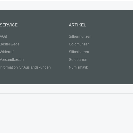
SERVICE
ARTIKEL
AGB
Silbermünzen
Bestellwege
Goldmünzen
Widerruf
Silberbarren
Versandkosten
Goldbarren
Information für Auslandskunden
Numismatik