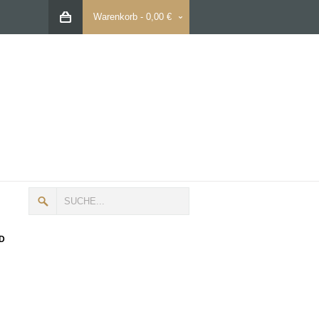
Warenkorb
-
0,00 €
D