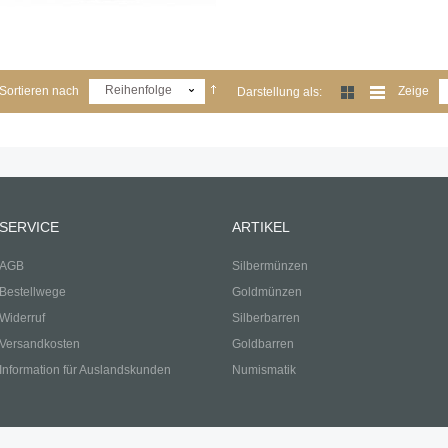
Reihenfolge
Sortieren nach
Zeige
Darstellung als:
SERVICE
ARTIKEL
AGB
Silbermünzen
Bestellwege
Goldmünzen
Widerruf
Silberbarren
Versandkosten
Goldbarren
Information für Auslandskunden
Numismatik