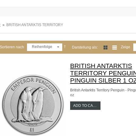
z
»
BRITISH ANTARKTIS TERRITORY
Reihenfolge
Sortieren nach
Zeige
Darstellung als:
BRITISH ANTARKTIS
TERRITORY PENGUIN
PINGUIN SILBER 1 O
British Antarktis Territory Penguin - Ping
oz
ADD TO CART