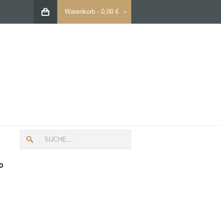
Warenkorb
-
0,00 €
D