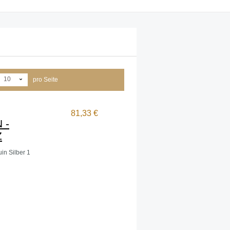
10
pro Seite
81,33 €
 -
Z
uin Silber 1