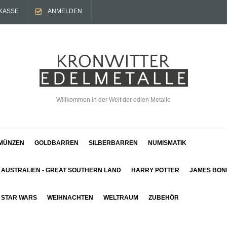
KASSE
ANMELDEN
Willkommen in der Welt der edlen Metalle
MÜNZEN
GOLDBARREN
SILBERBARREN
NUMISMATIK
AUSTRALIEN - GREAT SOUTHERN LAND
HARRY POTTER
JAMES BON
STAR WARS
WEIHNACHTEN
WELTRAUM
ZUBEHÖR