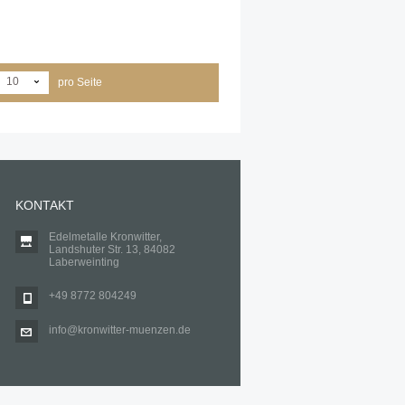
10
pro Seite
KONTAKT
Edelmetalle Kronwitter,
Landshuter Str. 13, 84082
Laberweinting
+49 8772 804249
info@kronwitter-muenzen.de