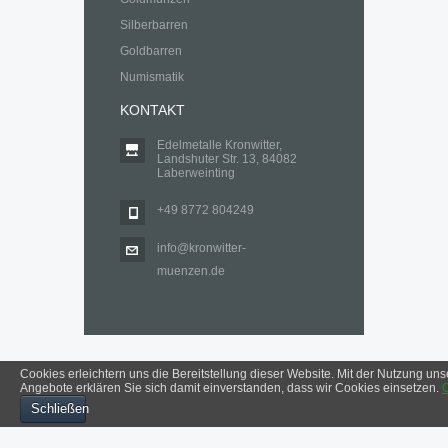
Silberbarren
Goldbarren
Numismatik
KONTAKT
Edelmetalle Kronwitter,
Landshuter Str. 13, 84082
Laberweinting
+49 8772 804249
info@kronwitter-
muenzen.de
Cookies erleichtern uns die Bereitstellung dieser Website. Mit der Nutzung uns
Angebote erklären Sie sich damit einverstanden, dass wir Cookies einsetzen.
Impressum
Datenschutzerklärung
Schließen
© 2025 Edelmetalle Kronwitter, Laberweinting