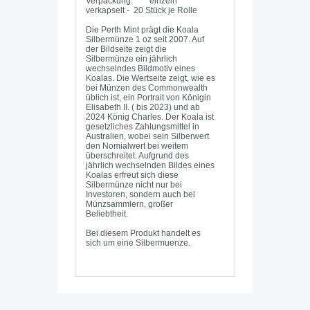
Verpackung: einzeln
verkapselt - 20 Stück je Rolle
Die Perth Mint prägt die Koala
Silbermünze 1 oz seit 2007. Auf
der Bildseite zeigt die
Silbermünze ein jährlich
wechselndes Bildmotiv eines
Koalas. Die Wertseite zeigt, wie es
bei Münzen des Commonwealth
üblich ist, ein Portrait von Königin
Elisabeth II. ( bis 2023) und ab
2024 König Charles. Der Koala ist
gesetzliches Zahlungsmittel in
Australien, wobei sein Silberwert
den Nomialwert bei weitem
überschreitet. Aufgrund des
jährlich wechselnden Bildes eines
Koalas erfreut sich diese
Silbermünze nicht nur bei
Investoren, sondern auch bei
Münzsammlern, großer
Beliebtheit.
Bei diesem Produkt handelt es
sich um eine Silbermuenze.