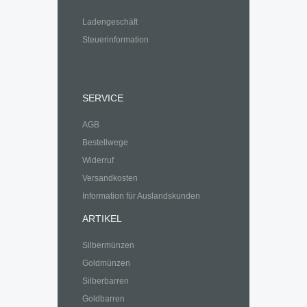
Ladengeschäft
Steuerinformation
SERVICE
AGB
Bestellwege
Widerruf
Versandkosten
Information für Auslandskunden
ARTIKEL
Silbermünzen
Goldmünzen
Silberbarren
Goldbarren