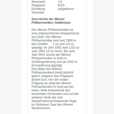
Nennwert: 4 €
Prägejahr: 2025
Erhaltung: prägefrisch -
Neuware
Geschichte der Wiener
Philharmoniker Goldmünze
Der Wiener Philharmoniker ist
eine österreichische Anlagemünze
aus Gold. Der Wiener
Philharmoniker wird seit 1989 in
den Größen 1 oz und 1/4 oz
geprägt. Im Jahr 1991 kam 1/10 oz
und 1994 1/2 oz hinzu. Bis zum
Jahr 2001 wurde der Wiener
Philharmoniker in Gold in
Schillingwährung und ab 2002 in
Eurowährung geprägt.
Das Motiv des Wiener
Philharmonikers bleibt jährlich
gleich, lediglich das Prägejahr
ändert sich. Von der ersten
Prägung an zeigt der Wiener
Philharmoniker in Gold auf der
einen Seite Instrumente des
berühmten Orchesters und auf der
anderen Seite die vom
Neujahrskonzert bekannte Orgel
im Goldenen Saal des Wiener
Musikvereins.