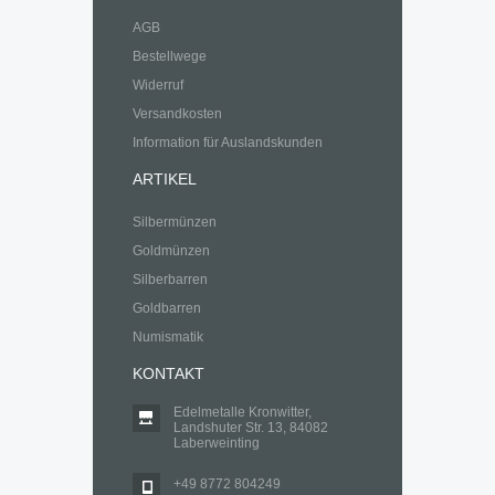
AGB
Bestellwege
Widerruf
Versandkosten
Information für Auslandskunden
ARTIKEL
Silbermünzen
Goldmünzen
Silberbarren
Goldbarren
Numismatik
KONTAKT
Edelmetalle Kronwitter,
Landshuter Str. 13, 84082
Laberweinting
+49 8772 804249