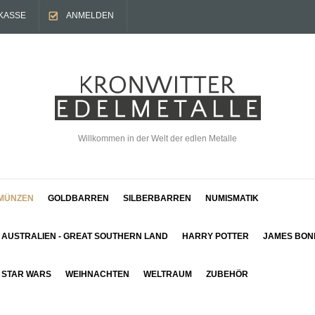
KASSE
ANMELDEN
Willkommen in der Welt der edlen Metalle
MÜNZEN
GOLDBARREN
SILBERBARREN
NUMISMATIK
AUSTRALIEN - GREAT SOUTHERN LAND
HARRY POTTER
JAMES BON
STAR WARS
WEIHNACHTEN
WELTRAUM
ZUBEHÖR