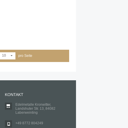
10
pro Seite
KONTAKT
Edelmetalle Kronwitter,
Landshuter Str. 13, 84082
Laberweinting
+49 8772 804249