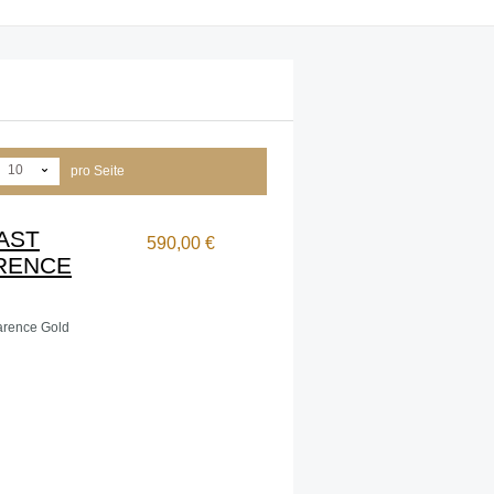
10
pro Seite
AST
590,00 €
ARENCE
arence Gold