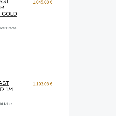
AST
1.045,08 €
ER
 GOLD
oter Drache
AST
1.193,08 €
D 1/4
ld 1/4 oz