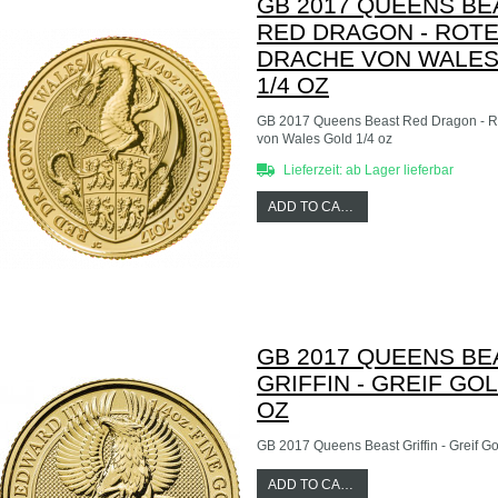
GB 2017 QUEENS BE
RED DRAGON - ROT
DRACHE VON WALES
1/4 OZ
GB 2017 Queens Beast Red Dragon - R
von Wales Gold 1/4 oz
Lieferzeit: ab Lager lieferbar
ADD TO CART
GB 2017 QUEENS BE
GRIFFIN - GREIF GOL
OZ
GB 2017 Queens Beast Griffin - Greif Go
ADD TO CART