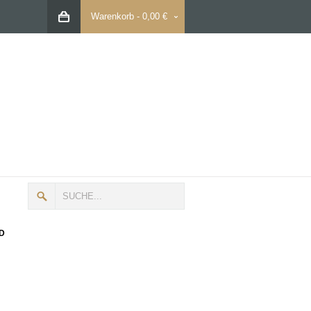
Warenkorb
-
0,00 €
D