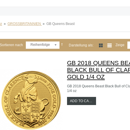
Oz
»
GROSSBRITANNIEN
»
GB Queens Beast
Reihenfolge
Sortieren nach
Zeige
Darstellung als:
GB 2018 QUEENS BE
BLACK BULL OF CL
GOLD 1/4 OZ
GB 2018 Queens Beast Black Bull of Cl
1/4 oz
ADD TO CART