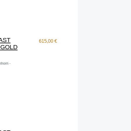
AST
615,00 €
 GOLD
nhorn -