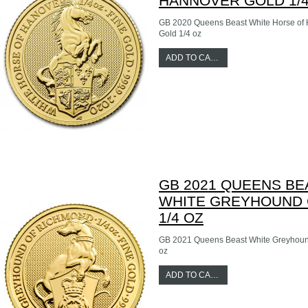
HANNOVER GOLD 1/4
GB 2020 Queens Beast White Horse of
Gold 1/4 oz
ADD TO CART
GB 2021 QUEENS BE
WHITE GREYHOUND
1/4 OZ
GB 2021 Queens Beast White Greyhoun
oz
ADD TO CART