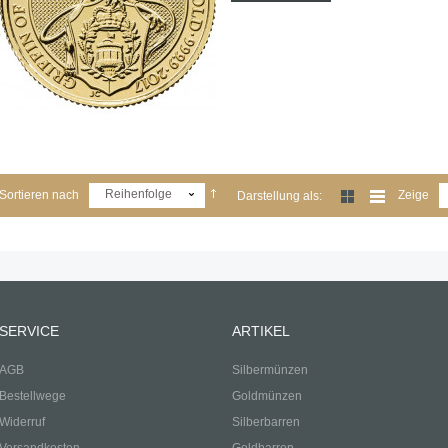
Reihenfolge
Sortieren nach
Zeige
Darstellung als:
SERVICE
ARTIKEL
AGB
Silbermünzen
Bestellwege
Goldmünzen
Widerruf
Silberbarren