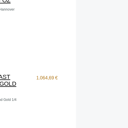
 OZ
 Hannover
AST
1.064,69 €
 GOLD
d Gold 1/4