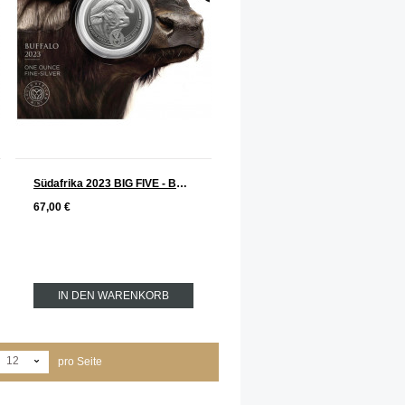
Südafrika 2023 BIG FIVE - BÜFFEL Silber 1 oz
67,00 €
IN DEN WARENKORB
12
pro Seite