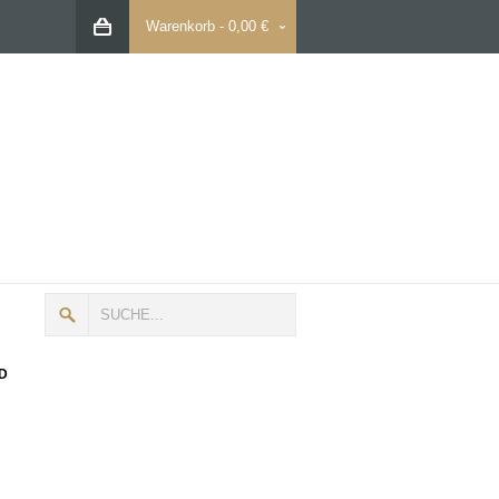
Warenkorb
-
0,00 €
D