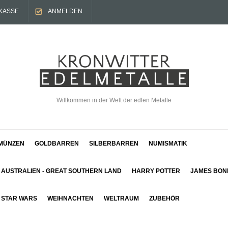
KASSE
ANMELDEN
Willkommen in der Welt der edlen Metalle
MÜNZEN
GOLDBARREN
SILBERBARREN
NUMISMATIK
AUSTRALIEN - GREAT SOUTHERN LAND
HARRY POTTER
JAMES BON
STAR WARS
WEIHNACHTEN
WELTRAUM
ZUBEHÖR