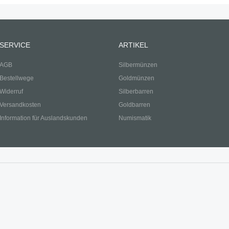
SERVICE
ARTIKEL
AGB
Silbermünzen
Bestellwege
Goldmünzen
Widerruf
Silberbarren
Versandkosten
Goldbarren
Information für Auslandskunden
Numismatik