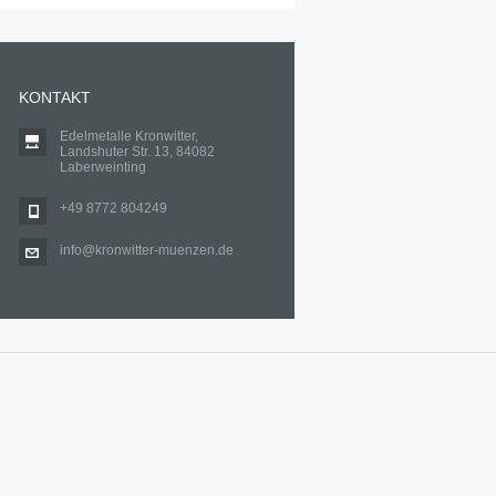
KONTAKT
Edelmetalle Kronwitter,
Landshuter Str. 13, 84082
Laberweinting
+49 8772 804249
info@kronwitter-muenzen.de