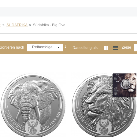
z
»
SÜDAFRIKA
»
Südafrika - Big Five
Reihenfolge
Sortieren nach
Zeige
Darstellung als: