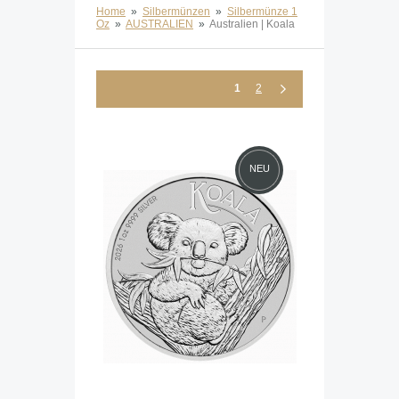
Home
»
Silbermünzen
»
Silbermünze 1
Oz
»
AUSTRALIEN
»
Australien | Koala
1
2
NEU