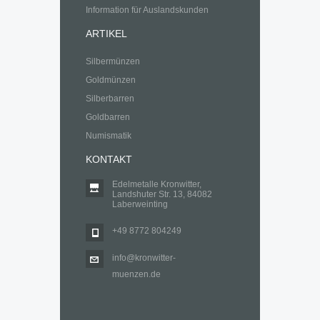
Information für Auslandskunden
ARTIKEL
Silbermünzen
Goldmünzen
Silberbarren
Goldbarren
Numismatik
KONTAKT
Edelmetalle Kronwitter,
Landshuter Str. 13, 84082
Laberweinting
+49 8772 804249
info@kronwitter-
muenzen.de