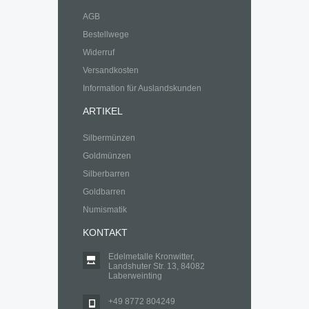
AGB
Bestellwege
Widerruf
Versandkosten
Information für Auslandskunden
ARTIKEL
Silbermünzen
Goldmünzen
Silberbarren
Goldbarren
Numismatik
KONTAKT
Edelmetalle Kronwitter,
Landshuter Str. 13, 84082
Laberweinting
+49 8772 804249