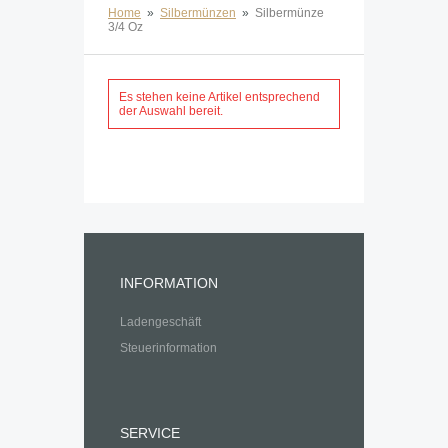
Home
»
Silbermünzen
»
Silbermünze
3/4 Oz
Es stehen keine Artikel entsprechend
der Auswahl bereit.
INFORMATION
Ladengeschäft
Steuerinformation
SERVICE